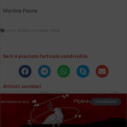
Martina Paone
2012
,
BORSE DI STUDIO
,
PACE
Se ti è piaciuto l'articolo condividilo
Articoli correlati
FRAMMADAY