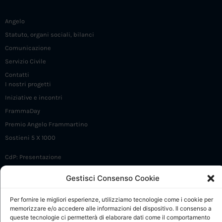
Angelo
Statuto, organi sociali, bilanci
Comunicazione
Servizio Civile
Contatti
I nostri progetti
Iniziative e incontri
FrammaDay
Premio Angelo Frammartino
Sostieni 5 X 1000
CdP: Presentazione
CdP: Regolamento e Comitato di gestione
Gestisci Consenso Cookie
CdP: Progetti
CdP: Calendario attività
Per fornire le migliori esperienze, utilizziamo tecnologie come i cookie per
memorizzare e/o accedere alle informazioni del dispositivo. Il consenso a
CdP: Collabora e contatti
queste tecnologie ci permetterà di elaborare dati come il comportamento