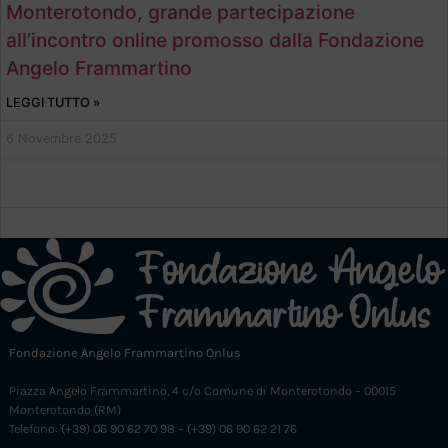
Monterotondo, grande partecipazione
all’incontro online promosso dalla Fondazione
Angelo Frammartino
LEGGI TUTTO »
6 Novembre 2025
Fondazione Angelo Frammartino Onlus
Piazza Angelo Frammartino, 4 c/o Comune di Monterotondo – 00015
Monterotondo (RM)
Telefono: (+39) 06 90 62 70 98 – (+39) 06 90 62 21 76