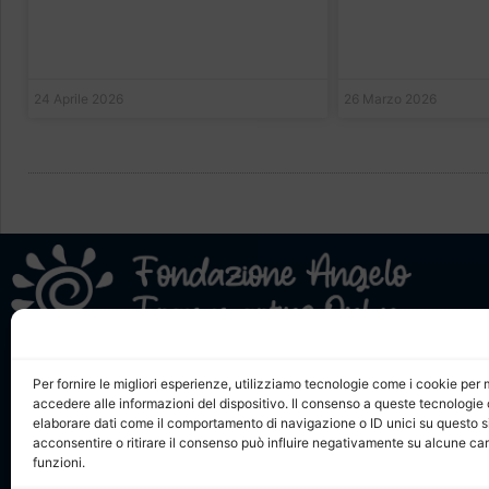
24 Aprile 2026
26 Marzo 2026
Angelo
Statuto,
Fondazione Angelo Frammartino Onlus
Per fornire le migliori esperienze, utilizziamo tecnologie come i cookie pe
Comuni
accedere alle informazioni del dispositivo. Il consenso a queste tecnologie 
Piazza Angelo Frammartino, 4 c/o Comune di
elaborare dati come il comportamento di navigazione o ID unici su questo s
Servizio
Monterotondo – 00015 Monterotondo (RM)
acconsentire o ritirare il consenso può influire negativamente su alcune car
Contatti
Telefono: (+39) 06 90 62 70 98 – (+39) 06 90 62 21 76
funzioni.