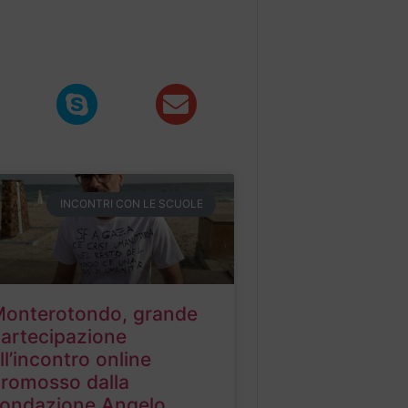
INCONTRI CON LE SCUOLE
onterotondo, grande
artecipazione
ll’incontro online
romosso dalla
ondazione Angelo