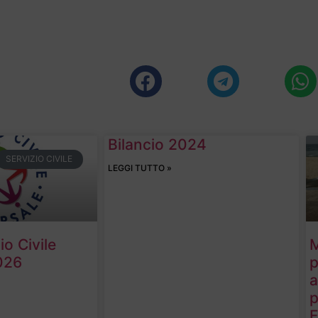
Bilancio 2024
SERVIZIO CIVILE
LEGGI TUTTO »
o Civile
M
026
p
a
p
F