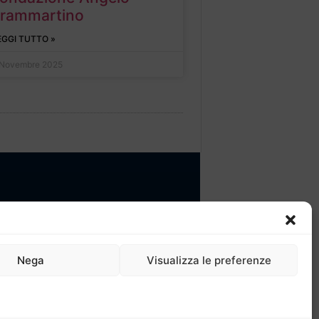
rammartino
EGGI TUTTO »
 Novembre 2025
: Presentazione
: Regolamento e Comitato di gestione
Nega
Visualizza le preferenze
 Progetti
 Calendario attività
 Collabora e contatti