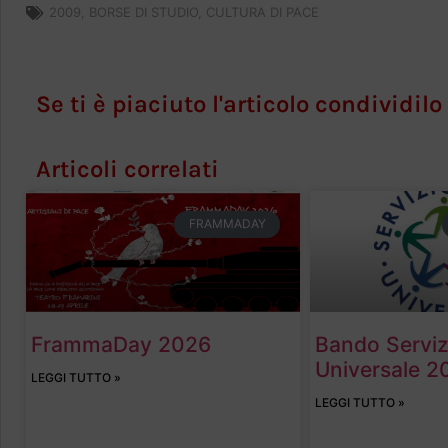
2009
,
BORSE DI STUDIO
,
CULTURA DI PACE
Se ti è piaciuto l'articolo condividilo
Articoli correlati
FRAMMADAY
FrammaDay 2026
Bando Servizi
Universale 2
LEGGI TUTTO »
LEGGI TUTTO »