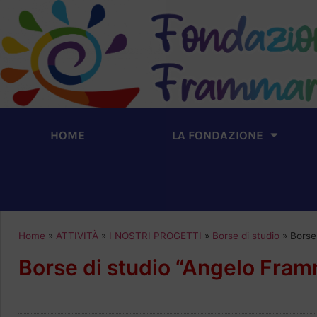
HOME
LA FONDAZIONE
Home
»
ATTIVITÀ
»
I NOSTRI PROGETTI
»
Borse di studio
»
Borse
Borse di studio “Angelo Fra