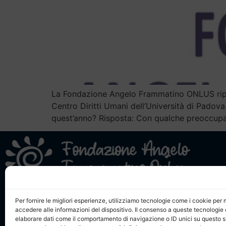
La Fondazione Angelo Frammatino ONLUS riporta
Centro Diritti Umani dell’Università di Padova
quest’anno? Risposta: Con qualche preoccupa
Angelo
Statuto,
Fondazione Angelo Frammartino Onlus
Per fornire le migliori esperienze, utilizziamo tecnologie come i cookie pe
Comuni
accedere alle informazioni del dispositivo. Il consenso a queste tecnologie 
Piazza Angelo Frammartino, 4 c/o Comune di
elaborare dati come il comportamento di navigazione o ID unici su questo s
Servizio
Monterotondo – 00015 Monterotondo (RM)