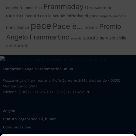
Frammaday
Gerusalemme
angelo frammartino
incontri
incontri con le scuole
iniziative di pace
legalità
memoria
pace
Pace è...
Premio
nonviolenza
premio
Angelo Frammartino
scuole
servizio civile
ricordi
solidarietà
Fondazione Angelo Frammartino Onlus
Piazza Angelo Frammartino, 4 c/o Comune di Monterotondo – 00015
Monterotondo (RM)
Telefono: (+39) 06 90 62 70 98 – (+39) 06 90 62 21 76
Angelo
Statuto, organi sociali, bilanci
Comunicazione
Servizio Civile