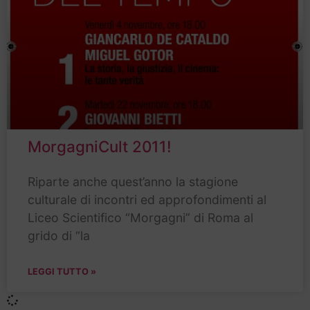
MorgagniCult 2011!
Riparte anche quest’anno la stagione
culturale di incontri ed approfondimenti al
Liceo Scientifico “Morgagni” di Roma al
grido di “la
LEGGI TUTTO »