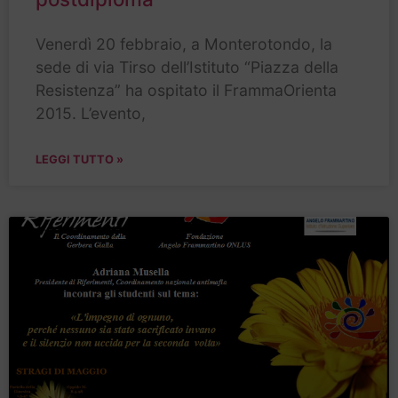
Venerdì 20 febbraio, a Monterotondo, la
sede di via Tirso dell’Istituto “Piazza della
Resistenza” ha ospitato il FrammaOrienta
2015. L’evento,
LEGGI TUTTO »