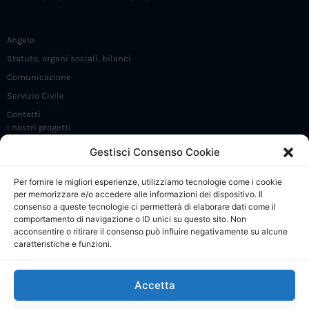
Angelo
Statuto, organi sociali, bilanci
Comunicazione
Servizio Civile
Contatti
I nostri progetti
Iniziative e incontri
Gestisci Consenso Cookie
FrammaDay
Per fornire le migliori esperienze, utilizziamo tecnologie come i cookie
Premio Angelo Frammartino
per memorizzare e/o accedere alle informazioni del dispositivo. Il
Sostieni 5 X 1000
consenso a queste tecnologie ci permetterà di elaborare dati come il
comportamento di navigazione o ID unici su questo sito. Non
CdP: Presentazione
acconsentire o ritirare il consenso può influire negativamente su alcune
caratteristiche e funzioni.
CdP: Regolamento e Comitato di gestione
CdP: Progetti
Accetta
CdP: Calendario attività
CdP: Collabora e contatti