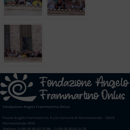
Fondazione Angelo Frammartino Onlus
Piazza Angelo Frammartino, 4 c/o Comune di Monterotondo – 00015
Monterotondo (RM)
Telefono: (+39) 06 90 62 70 98 – (+39) 06 90 62 21 76