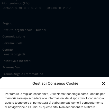
Monterotondo (RM)
Telefono: (+39) 06 90 62 70 98 – (+39) 06 90 62 21 76
Angelo
Statuto, organi sociali, bilanci
Comunicazione
Servizio Civile
Contatti
I nostri progetti
Iniziative e incontri
FrammaDay
Premio Angelo Frammartino
Sostieni 5 X 1000
Gestisci Consenso Cookie
CdP: Presentazione
Per fornire le migliori esperienze, utilizziamo tecnologie come i cookie per
CdP: Regolamento e Comitato di gestione
memorizzare e/o accedere alle informazioni del dispositivo. Il consenso a
queste tecnologie ci permetterà di elaborare dati come il comportamento
CdP: Progetti
di navigazione o ID unici su questo sito. Non acconsentire o ritirare il