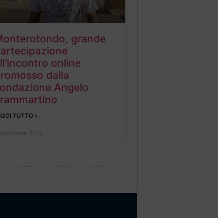
onterotondo, grande
artecipazione
ll’incontro online
romosso dalla
ondazione Angelo
rammartino
EGGI TUTTO »
 Novembre 2025