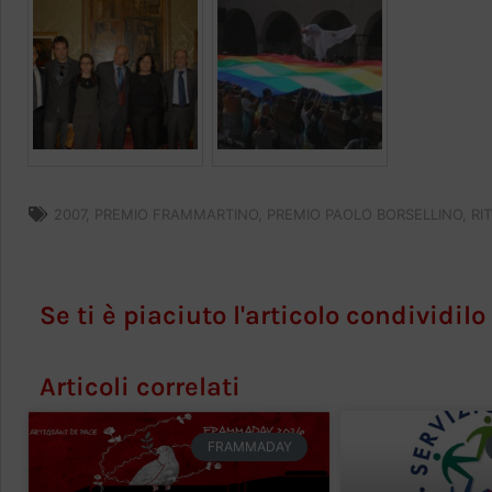
2007
,
PREMIO FRAMMARTINO
,
PREMIO PAOLO BORSELLINO
,
RI
Se ti è piaciuto l'articolo condividilo
Articoli correlati
FRAMMADAY