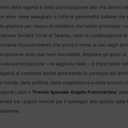
 temi della legalità e della partecipazione alla vita democrati
ni anno viene assegnato a tutte le personalità italiane che 
la giustizia per mezzo di iniziative che hanno promosso i val
sociazione Società Civile di Teramo, vede la collaborazione di
ortante riconoscimento che porta il nome di uno degli ero
ecipazione sono due temi inscindibili. Ampliare gli spazi di 
me alla partecipazione
– ha aggiunto Nieri –
è importante riaf
’illegalità si combatte anche garantendo la certezza dei diri
 mondo della politica, della magistratura e della società civ
Regione Lazio il
‘Premio Speciale Angelo Frammartino’
asse
darietà tra i popoli nonché per il sostegno alla nascita del
rusalemme.