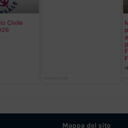
o Civile
M
026
p
a
p
F
F
L
24 Marzo 2026
6
Mappa del sito