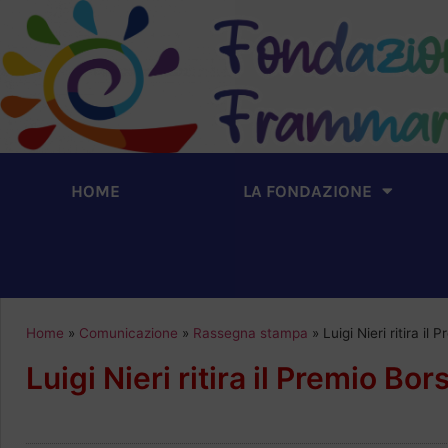
HOME
LA FONDAZIONE
Home
»
Comunicazione
»
Rassegna stampa
»
Luigi Nieri ritira i
Luigi Nieri ritira il Premio Bo