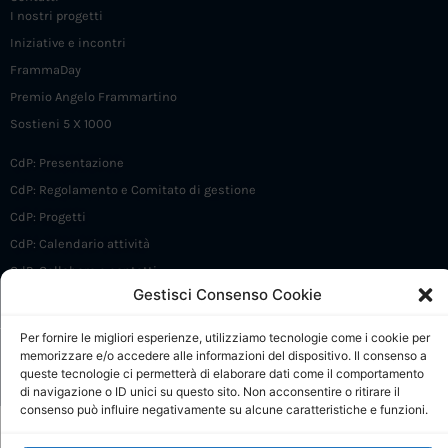
I nostri progetti
Iniziative e incontri
FrammaDay
Premio Angelo Frammartino
Sostieni 5 X 1000
CdP: Presentazione
CdP: Regolamento e Comitato di gestione
CdP: Progetti
CdP: Calendario attività
CdP: Collabora e contatti
Gestisci Consenso Cookie
Per fornire le migliori esperienze, utilizziamo tecnologie come i cookie per
© Tutti i diritti riservati
memorizzare e/o accedere alle informazioni del dispositivo. Il consenso a
queste tecnologie ci permetterà di elaborare dati come il comportamento
di navigazione o ID unici su questo sito. Non acconsentire o ritirare il
consenso può influire negativamente su alcune caratteristiche e funzioni.