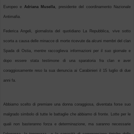
Europeo e
Adriana Musella
, presidente del coordinamento Nazionale
Antimafia.
Federica Angeli, giornalista del quotidiano La Repubblica, vive sotto
scorta a causa delle minacce di morte ricevute da alcuni membri del clan
Spada di Ostia, mentre raccoglieva informazioni per il suo giornale e
dopo essere stata testimone di una sparatoria fra clan e aver
coraggiosamente reso la sua denuncia ai Carabinieri il 15 luglio di due
anni fa.
Abbiamo scelto di premiare una donna coraggiosa, diventata forse suo
malgrado simbolo di tutte le battaglie che abbiamo di fronte. Lotte per le
quali non basteranno forza e determinazione, ma saranno necessarie
l’eleganza, la tenerezza e la capacità di comprensione tipiche delle