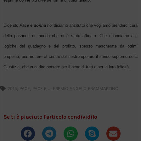
esprime con le più diverse forme di volontariato.
Dicendo
Pace è donna
noi diciamo anzitutto che vogliamo prenderci cura
della porzione di mondo che ci è stata affidata. Che rinunciamo alle
logiche del guadagno e del profitto, spesso mascherate da ottimi
propositi, per mettere al centro del nostro operare il senso supremo della
Giustizia, che vuol dire operare per il bene di tutti e per la loro felicità.
2015
,
PACE
,
PACE È...
,
PREMIO ANGELO FRAMMARTINO
Se ti è piaciuto l'articolo condividilo