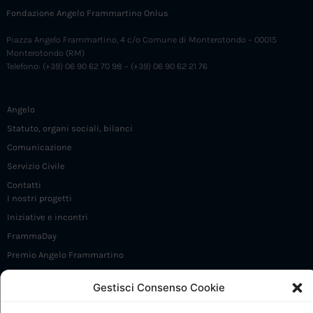
Fondazione Angelo Frammartino Onlus
Piazza Angelo Frammartino, 4 c/o Comune di Monterotondo – 00015
Monterotondo (RM)
Telefono: (+39) 06 90 62 70 98 – (+39) 06 90 62 21 76
Angelo
Statuto, organi sociali, bilanci
Comunicazione
Servizio Civile
Contatti
I nostri progetti
Iniziative e incontri
FrammaDay
Premio Angelo Frammartino
Sostieni 5 X 1000
Gestisci Consenso Cookie
CdP: Presentazione