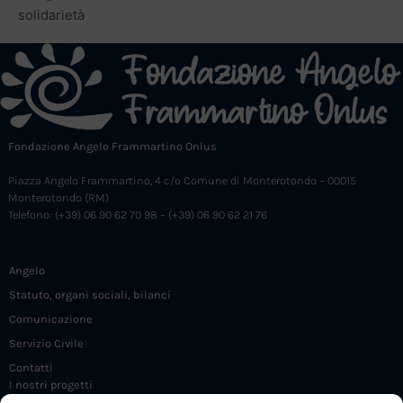
solidarietà
Fondazione Angelo Frammartino Onlus
Piazza Angelo Frammartino, 4 c/o Comune di Monterotondo – 00015
Monterotondo (RM)
Telefono: (+39) 06 90 62 70 98 – (+39) 06 90 62 21 76
Angelo
Statuto, organi sociali, bilanci
Comunicazione
Servizio Civile
Contatti
I nostri progetti