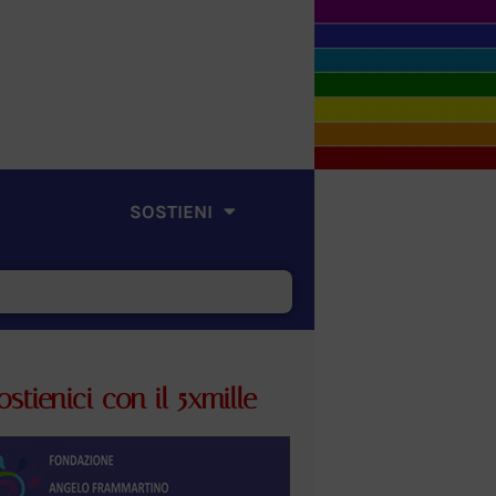
SOSTIENI
ostienici con il 5xmille