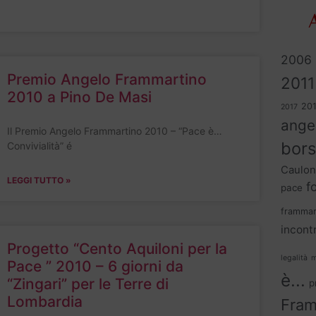
A
2006
Premio Angelo Frammartino
2011
2010 a Pino De Masi
20
2017
ange
Il Premio Angelo Frammartino 2010 – “Pace è…
bors
Convivialità” é
Caulon
LEGGI TUTTO »
f
pace
frammar
incontr
Progetto “Cento Aquiloni per la
legalità
m
Pace ” 2010 – 6 giorni da
è...
“Zingari” per le Terre di
p
Lombardia
Fram