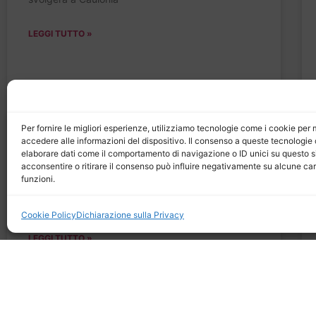
LEGGI TUTTO »
Per fornire le migliori esperienze, utilizziamo tecnologie come i cookie pe
Premio Angelo Frammartino
accedere alle informazioni del dispositivo. Il consenso a queste tecnologie 
2010 – Pace è Convivialità
elaborare dati come il comportamento di navigazione o ID unici su questo s
acconsentire o ritirare il consenso può influire negativamente su alcune car
funzioni.
Confermata la presenza di don Luigi Ciotti,
Massimo Zortea e
Cookie Policy
Dichiarazione sulla Privacy
LEGGI TUTTO »
Bando borse di studio 2010-11