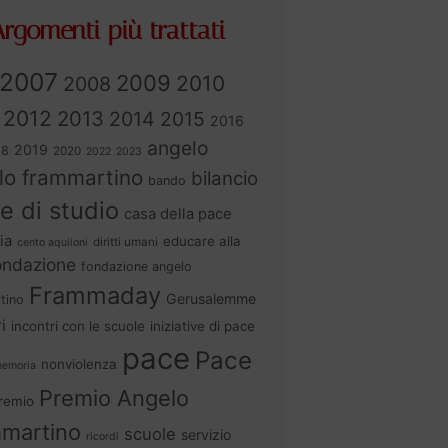
rgomenti più trattati
2007
2009
2010
2008
2012
2013
2014
2015
2016
angelo
2019
18
2020
2022
2023
lo frammartino
bilancio
bando
e di studio
casa della pace
ia
educare alla
diritti umani
cento aquiloni
ondazione
fondazione angelo
Frammaday
Gerusalemme
tino
i
incontri con le scuole
iniziative di pace
pace
Pace
nonviolenza
emoria
Premio Angelo
remio
martino
scuole
servizio
ricordi