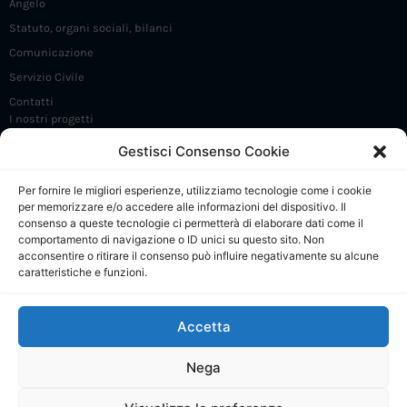
Angelo
Statuto, organi sociali, bilanci
Comunicazione
Servizio Civile
Contatti
I nostri progetti
Iniziative e incontri
Gestisci Consenso Cookie
FrammaDay
Per fornire le migliori esperienze, utilizziamo tecnologie come i cookie
Premio Angelo Frammartino
per memorizzare e/o accedere alle informazioni del dispositivo. Il
Sostieni 5 X 1000
consenso a queste tecnologie ci permetterà di elaborare dati come il
comportamento di navigazione o ID unici su questo sito. Non
CdP: Presentazione
acconsentire o ritirare il consenso può influire negativamente su alcune
caratteristiche e funzioni.
CdP: Regolamento e Comitato di gestione
CdP: Progetti
Accetta
CdP: Calendario attività
CdP: Collabora e contatti
Nega