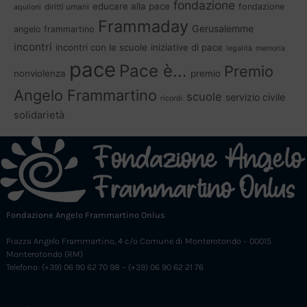
fondazione
educare alla pace
fondazione
diritti umani
aquiloni
Frammaday
Gerusalemme
angelo frammartino
incontri
incontri con le scuole
iniziative di pace
legalità
memoria
pace
Pace è...
Premio
nonviolenza
premio
Angelo Frammartino
scuole
servizio civile
ricordi
solidarietà
Fondazione Angelo Frammartino Onlus
Piazza Angelo Frammartino, 4 c/o Comune di Monterotondo – 00015
Monterotondo (RM)
Telefono: (+39) 06 90 62 70 98 – (+39) 06 90 62 21 76