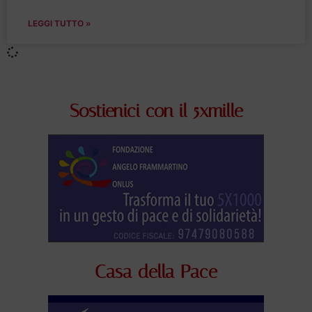
LEGGI TUTTO »
Sostienici con il 5xmille
Casa della Pace