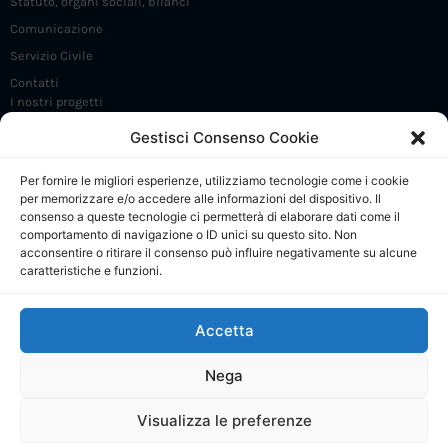
Statuto, organi sociali, bilanci
Comunicazione
Servizio Civile
Contatti
I nostri progetti
Iniziative e incontri
Gestisci Consenso Cookie
FrammaDay
Per fornire le migliori esperienze, utilizziamo tecnologie come i cookie
Premio Angelo Frammartino
per memorizzare e/o accedere alle informazioni del dispositivo. Il
Sostieni 5 X 1000
consenso a queste tecnologie ci permetterà di elaborare dati come il
comportamento di navigazione o ID unici su questo sito. Non
CdP: Presentazione
acconsentire o ritirare il consenso può influire negativamente su alcune
caratteristiche e funzioni.
CdP: Regolamento e Comitato di gestione
CdP: Progetti
Accetta
CdP: Calendario attività
CdP: Collabora e contatti
Nega
Visualizza le preferenze
© Tutti i diritti riservati