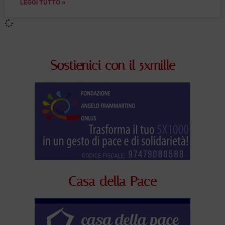
LEGGI TUTTO »
Sostienici con il 5xmille
Casa della Pace