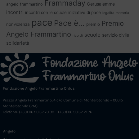
Frammaday
Gerusalemme
angelo frammartino
incontri
incontri con le scuole
iniziative di pace
legalità
memoria
pace
Pace è...
Premio
nonviolenza
premio
Angelo Frammartino
scuole
servizio civile
ricordi
solidarietà
Fondazione Angelo Frammartino Onlus
Piazza Angelo Frammartino, 4 c/o Comune di Monterotondo – 00015
Monterotondo (RM)
Telefono: (+39) 06 90 62 70 98 – (+39) 06 90 62 21 76
Angelo