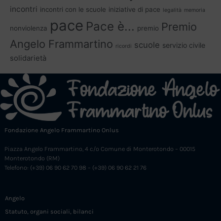
incontri
incontri con le scuole
iniziative di pace
legalità
memoria
pace
Pace è...
Premio
nonviolenza
premio
Angelo Frammartino
scuole
servizio civile
ricordi
solidarietà
Fondazione Angelo Frammartino Onlus
Piazza Angelo Frammartino, 4 c/o Comune di Monterotondo – 00015
Monterotondo (RM)
Telefono: (+39) 06 90 62 70 98 – (+39) 06 90 62 21 76
Angelo
Statuto, organi sociali, bilanci