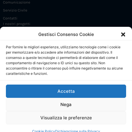
Comunicazione
Servizio Civile
Contatti
I nostri progetti
Iniziative e incontri
Gestisci Consenso Cookie
FrammaDay
Per fornire le migliori esperienze, utilizziamo tecnologie come i cookie
Premio Angelo Frammartino
per memorizzare e/o accedere alle informazioni del dispositivo. Il
Sostieni 5 X 1000
consenso a queste tecnologie ci permetterà di elaborare dati come il
comportamento di navigazione o ID unici su questo sito. Non
CdP: Presentazione
acconsentire o ritirare il consenso può influire negativamente su alcune
caratteristiche e funzioni.
CdP: Regolamento e Comitato di gestione
CdP: Progetti
Accetta
CdP: Calendario attività
CdP: Collabora e contatti
Nega
Visualizza le preferenze
© Tutti i diritti riservati
Cookie Policy
Dichiarazione sulla Privacy