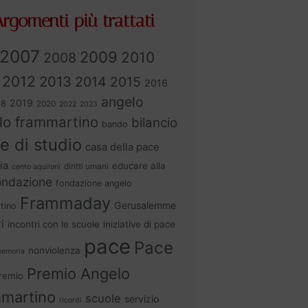
rgomenti più trattati
2007
2009
2010
2008
2012
2013
2014
2015
2016
angelo
2019
18
2020
2022
2023
lo frammartino
bilancio
bando
e di studio
casa della pace
ia
educare alla
diritti umani
cento aquiloni
ondazione
fondazione angelo
Frammaday
Gerusalemme
tino
i
incontri con le scuole
iniziative di pace
pace
Pace
nonviolenza
emoria
Premio Angelo
remio
martino
scuole
servizio
ricordi