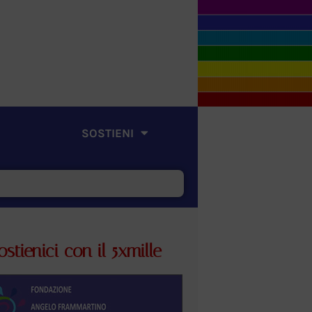
SOSTIENI
ostienici con il 5xmille