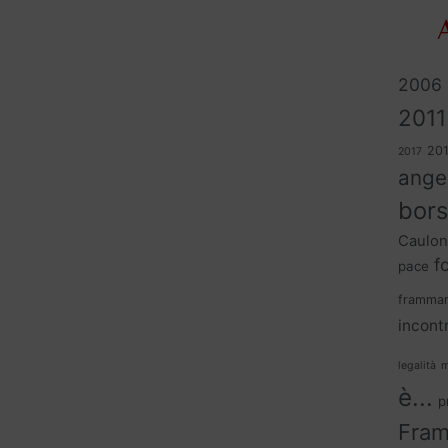
A
2006
2011
20
2017
ange
bors
Caulon
f
pace
frammar
incontr
legalità
m
è...
p
Fram