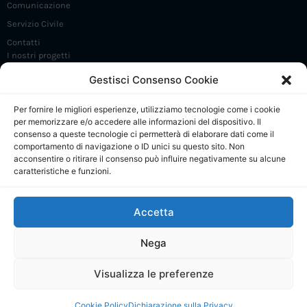
Comunicazione
Servizio Civile
Contatti
I nostri progetti
Iniziative e incontri
Gestisci Consenso Cookie
FrammaDay
Per fornire le migliori esperienze, utilizziamo tecnologie come i cookie
Premio Angelo Frammartino
per memorizzare e/o accedere alle informazioni del dispositivo. Il
Sostieni 5 X 1000
consenso a queste tecnologie ci permetterà di elaborare dati come il
comportamento di navigazione o ID unici su questo sito. Non
CdP: Presentazione
acconsentire o ritirare il consenso può influire negativamente su alcune
caratteristiche e funzioni.
CdP: Regolamento e Comitato di gestione
CdP: Progetti
Accetta
CdP: Calendario attività
CdP: Collabora e contatti
Nega
Visualizza le preferenze
© Tutti i diritti riservati
Cookie Policy
Dichiarazione sulla Privacy