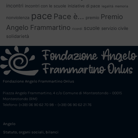
incontri
incontri con le scuole
iniziative di pace
legalità
memoria
pace
Pace è...
Premio
nonviolenza
premio
Angelo Frammartino
scuole
servizio civile
ricordi
solidarietà
Fondazione Angelo Frammartino Onlus
Piazza Angelo Frammartino, 4 c/o Comune di Monterotondo – 00015
Monterotondo (RM)
Telefono: (+39) 06 90 62 70 98 – (+39) 06 90 62 21 76
Angelo
Statuto, organi sociali, bilanci