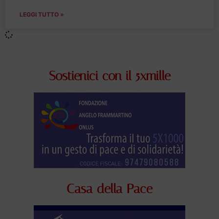
LEGGI TUTTO »
Sostienici con il 5xmille
Casa della Pace