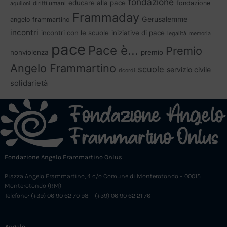
fondazione
educare alla pace
fondazione
diritti umani
aquiloni
Frammaday
Gerusalemme
angelo frammartino
incontri
incontri con le scuole
iniziative di pace
legalità
memoria
pace
Pace è...
Premio
nonviolenza
premio
Angelo Frammartino
scuole
servizio civile
ricordi
solidarietà
Fondazione Angelo Frammartino Onlus
Piazza Angelo Frammartino, 4 c/o Comune di Monterotondo – 00015
Monterotondo (RM)
Telefono: (+39) 06 90 62 70 98 – (+39) 06 90 62 21 76
Angelo