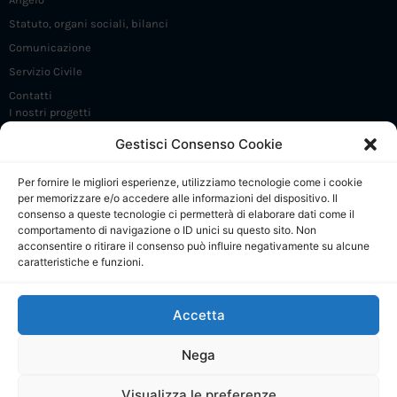
Statuto, organi sociali, bilanci
Comunicazione
Servizio Civile
Contatti
I nostri progetti
Iniziative e incontri
Gestisci Consenso Cookie
FrammaDay
Per fornire le migliori esperienze, utilizziamo tecnologie come i cookie
Premio Angelo Frammartino
per memorizzare e/o accedere alle informazioni del dispositivo. Il
Sostieni 5 X 1000
consenso a queste tecnologie ci permetterà di elaborare dati come il
comportamento di navigazione o ID unici su questo sito. Non
CdP: Presentazione
acconsentire o ritirare il consenso può influire negativamente su alcune
caratteristiche e funzioni.
CdP: Regolamento e Comitato di gestione
CdP: Progetti
Accetta
CdP: Calendario attività
CdP: Collabora e contatti
Nega
Visualizza le preferenze