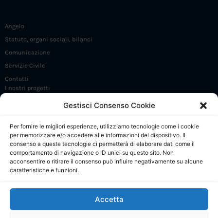
Angelo
Statuto, organi sociali, bilanci
Comunicazione
Servizio Civile
Contatti
I nostri progetti
Iniziative e incontri
Gestisci Consenso Cookie
FrammaDay
Per fornire le migliori esperienze, utilizziamo tecnologie come i cookie
Premio Angelo Frammartino
per memorizzare e/o accedere alle informazioni del dispositivo. Il
Sostieni 5 X 1000
consenso a queste tecnologie ci permetterà di elaborare dati come il
comportamento di navigazione o ID unici su questo sito. Non
CdP: Presentazione
acconsentire o ritirare il consenso può influire negativamente su alcune
caratteristiche e funzioni.
CdP: Regolamento e Comitato di gestione
CdP: Progetti
Accetta
CdP: Calendario attività
CdP: Collabora e contatti