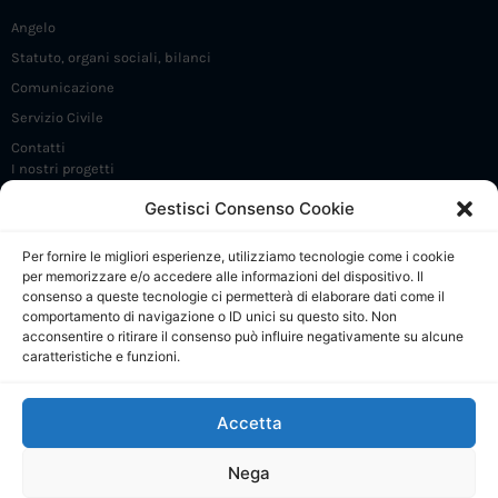
Angelo
Statuto, organi sociali, bilanci
Comunicazione
Servizio Civile
Contatti
I nostri progetti
Iniziative e incontri
Gestisci Consenso Cookie
FrammaDay
Per fornire le migliori esperienze, utilizziamo tecnologie come i cookie
Premio Angelo Frammartino
per memorizzare e/o accedere alle informazioni del dispositivo. Il
Sostieni 5 X 1000
consenso a queste tecnologie ci permetterà di elaborare dati come il
comportamento di navigazione o ID unici su questo sito. Non
CdP: Presentazione
acconsentire o ritirare il consenso può influire negativamente su alcune
caratteristiche e funzioni.
CdP: Regolamento e Comitato di gestione
CdP: Progetti
Accetta
CdP: Calendario attività
CdP: Collabora e contatti
Nega