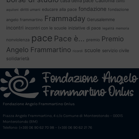
casa della pace
Caulonia
cento
fondazione
educare alla pace
fondazione
diritti umani
aquiloni
Frammaday
Gerusalemme
angelo frammartino
incontri
incontri con le scuole
iniziative di pace
legalità
memoria
pace
Pace è...
Premio
nonviolenza
premio
Angelo Frammartino
scuole
servizio civile
ricordi
solidarietà
Fondazione Angelo Frammartino Onlus
Piazza Angelo Frammartino, 4 c/o Comune di Monterotondo – 00015
Monterotondo (RM)
Telefono: (+39) 06 90 62 70 98 – (+39) 06 90 62 21 76