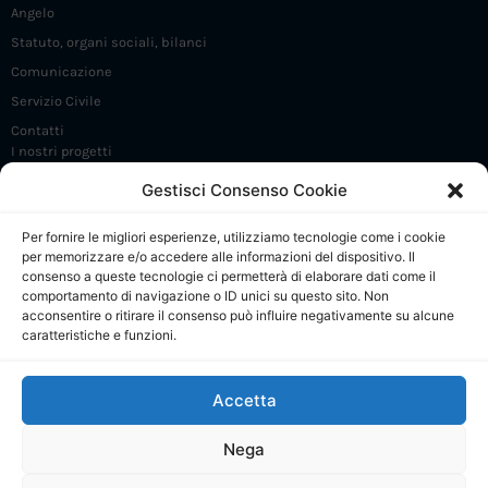
Angelo
Statuto, organi sociali, bilanci
Comunicazione
Servizio Civile
Contatti
I nostri progetti
Iniziative e incontri
Gestisci Consenso Cookie
FrammaDay
Per fornire le migliori esperienze, utilizziamo tecnologie come i cookie
Premio Angelo Frammartino
per memorizzare e/o accedere alle informazioni del dispositivo. Il
Sostieni 5 X 1000
consenso a queste tecnologie ci permetterà di elaborare dati come il
comportamento di navigazione o ID unici su questo sito. Non
CdP: Presentazione
acconsentire o ritirare il consenso può influire negativamente su alcune
caratteristiche e funzioni.
CdP: Regolamento e Comitato di gestione
CdP: Progetti
Accetta
CdP: Calendario attività
CdP: Collabora e contatti
Nega