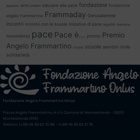
fondazione
educare alla pace
fondazione
diritti umani
aquiloni
Frammaday
Gerusalemme
angelo frammartino
incontri
incontri con le scuole
iniziative di pace
legalità
memoria
pace
Pace è...
Premio
nonviolenza
premio
Angelo Frammartino
scuole
servizio civile
ricordi
solidarietà
Fondazione Angelo Frammartino Onlus
Piazza Angelo Frammartino, 4 c/o Comune di Monterotondo – 00015
Monterotondo (RM)
Telefono: (+39) 06 90 62 70 98 – (+39) 06 90 62 21 76