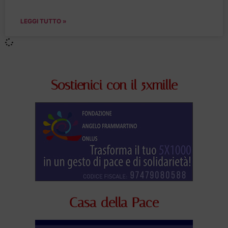
LEGGI TUTTO »
Sostienici con il 5xmille
Casa della Pace