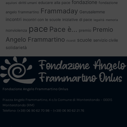
fondazione
educare alla pace
fondazione
diritti umani
aquiloni
Frammaday
Gerusalemme
angelo frammartino
incontri
incontri con le scuole
iniziative di pace
legalità
memoria
pace
Pace è...
Premio
nonviolenza
premio
Angelo Frammartino
scuole
servizio civile
ricordi
solidarietà
Fondazione Angelo Frammartino Onlus
Piazza Angelo Frammartino, 4 c/o Comune di Monterotondo – 00015
Monterotondo (RM)
Telefono: (+39) 06 90 62 70 98 – (+39) 06 90 62 21 76