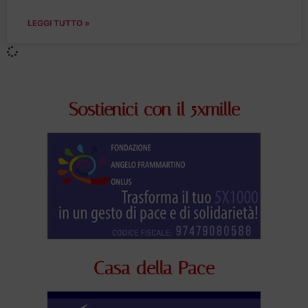
LEGGI TUTTO »
Sostienici con il 5xmille
Casa della Pace