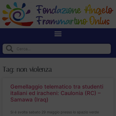
Tag: non violenza
Gemellaggio telematico tra studenti
italiani ed iracheni: Caulonia (RC) –
Samawa (Iraq)
Si é svolta sabato 29 maggio presso lo spazio verde