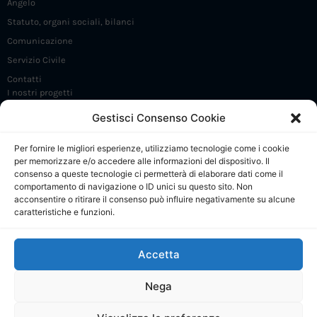
Angelo
Statuto, organi sociali, bilanci
Comunicazione
Servizio Civile
Contatti
I nostri progetti
Iniziative e incontri
Gestisci Consenso Cookie
FrammaDay
Per fornire le migliori esperienze, utilizziamo tecnologie come i cookie
Premio Angelo Frammartino
per memorizzare e/o accedere alle informazioni del dispositivo. Il
Sostieni 5 X 1000
consenso a queste tecnologie ci permetterà di elaborare dati come il
comportamento di navigazione o ID unici su questo sito. Non
CdP: Presentazione
acconsentire o ritirare il consenso può influire negativamente su alcune
caratteristiche e funzioni.
CdP: Regolamento e Comitato di gestione
CdP: Progetti
Accetta
CdP: Calendario attività
CdP: Collabora e contatti
Nega