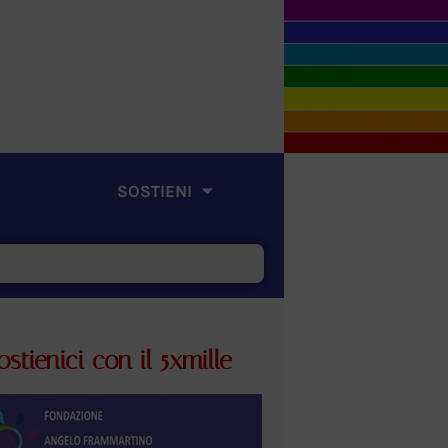
SOSTIENI
ostienici con il 5xmille