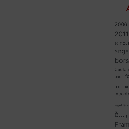
A
2006
2011
20
2017
ange
bors
Caulon
f
pace
frammar
incontr
legalità
m
è...
p
Fram