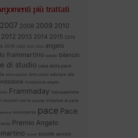
rgomenti più trattati
2007
2009
2010
2008
2012
2013
2014
2015
2016
angelo
2019
18
2020
2022
2023
lo frammartino
bilancio
bando
e di studio
casa della pace
ia
educare alla
diritti umani
cento aquiloni
ondazione
fondazione angelo
Frammaday
Gerusalemme
tino
i
incontri con le scuole
iniziative di pace
pace
Pace
nonviolenza
emoria
Premio Angelo
remio
martino
scuole
servizio
ricordi