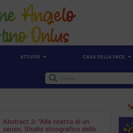
ATTIVITÀ
CASA DELLA PACE
S
Abstract 3: “Alla ricerca di un
senso, Studio etnografico della