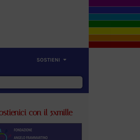
SOSTIENI
ostienici con il 5xmille