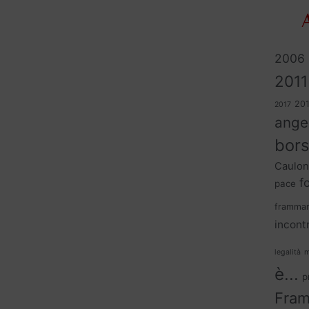
A
2006
2011
20
2017
ange
bors
Caulon
f
pace
frammar
incontr
legalità
m
è...
p
Fram