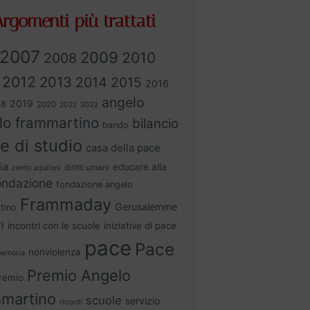
rgomenti più trattati
2007
2009
2010
2008
2012
2013
2014
2015
2016
angelo
2019
18
2020
2022
2023
lo frammartino
bilancio
bando
e di studio
casa della pace
ia
educare alla
diritti umani
cento aquiloni
ondazione
fondazione angelo
Frammaday
Gerusalemme
tino
i
incontri con le scuole
iniziative di pace
pace
Pace
nonviolenza
emoria
Premio Angelo
remio
martino
scuole
servizio
ricordi